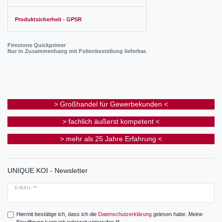
Produktsicherheit - GPSR
Firestone Quickprimer
Nur in Zusammenhang mit Folienbestellung lieferbar.
> Großhandel für Gewerbekunden <
> fachlich äußerst kompetent <
> mehr als 25 Jahre Erfahrung <
UNIQUE KOI - Newsletter
E-MAIL **
Hiermit bestätige ich, dass ich die
Daten­schutz­erklärung
gelesen habe. Meine