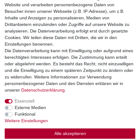
Website und verarbeiten personenbezogene Daten von
Telefonische Beratung und Unterstützung für Händler unter:
Besucher:innen unserer Webseite (z.B. IP-Adresse), um z.B.
Inhalte und Anzeigen zu personalisieren, Medien von
+49 2851 5895-0
Drittanbietern einzubinden oder Zugriffe auf unsere Website zu
Montag - Donnerstag: 08.00 - 16.30 Uhr
analysieren. Die Datenverarbeitung erfolgt erst durch gesetzte
Freitag: 08.00 - 16.00 Uhr
Cookies. Wir teilen diese Daten mit Dritten, die wir in den
Einstellungen benennen.
Wir sind ein Großhandel, bitte wenden Sie sich als
Die Datenverarbeitung kann mit Einwilligung oder aufgrund eines
Endkunde direkt an Ihren örtlichen Fachhändler. Vielen
berechtigten Interesses erfolgen. Die Zustimmung kann erteilt
Dank!
oder abgelehnt werden. Es besteht das Recht, nicht einzuwilligen
und die Einwilligung zu einem späteren Zeitpunkt zu ändern oder
zu widerrufen. Weitere Informationen zur Verwendung
personenbezogener Daten und den Diensten erklären wir in
Widerrufs­recht
Impressum
Daten­schutz­erklärung
unserer
Daten­schutz­erklärung
.
Essenziell
AGB
Kontakt
Externe Medien
Funktional
Weitere Einstellungen
Alle akzeptieren