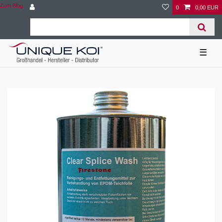
Zum Blog
0
0,00 EUR
☰