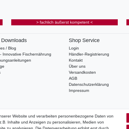
> fachlich äußerst kompetent <
& Downloads
Shop Service
les / Blog
Login
s - Innovative Fischernährung
Händler-Registrierung
nungsanleitungen
Kontakt
oge
Über uns
s
Versandkosten
AGB
Datenschutzerklärung
Impressum
unserer Website und verarbeiten personenbezogene Daten von
.B. Inhalte und Anzeigen zu personalisieren, Medien von
rrufs­recht
Impressum
Daten­schutz­erklärung
AGB
Kont
ite zu analysieren. Die Datenverarbeitung erfolgt erst durch