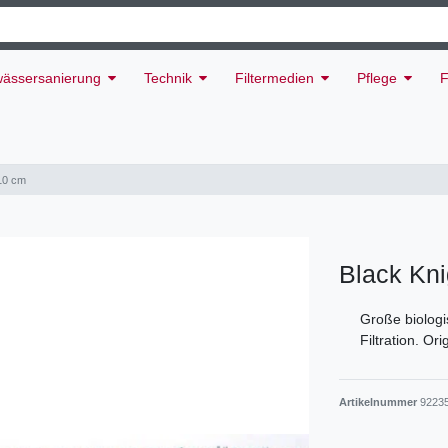
ässersanierung
Technik
Filtermedien
Pflege
F
 10 cm
Black Kni
Große biolog
Filtration. Or
Artikelnummer
9223