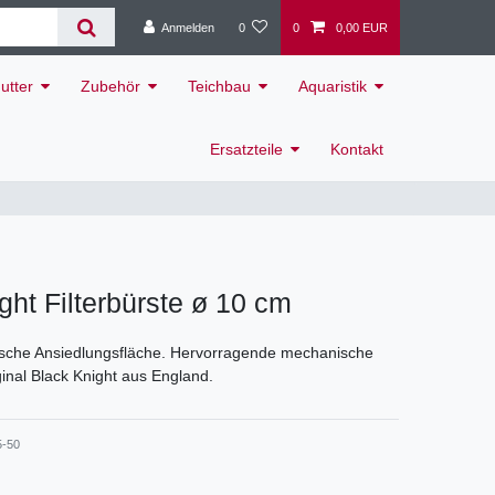
Anmelden
0
0
0,00 EUR
utter
Zubehör
Teichbau
Aquaristik
Ersatzteile
Kontakt
ght Filterbürste ø 10 cm
ische Ansiedlungsfläche. Hervorragende mechanische
iginal Black Knight aus England.
5-50