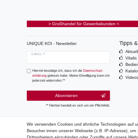
> Großhandel für Gewerbekunden <
Tipps 
UNIQUE KOI - Newsletter
Aktuel
E-MAIL **
Vitali
Bedie
Katal
Hiermit bestätige ich, dass ich die
Daten­schutz­
erklärung
gelesen habe. Meine Einwilligung kann ich
Video
jederzeit widerrufen.**
Abonnieren
** Hierbei handelt es sich um ein Pflichtfeld.
Wir verwenden Cookies und ähnliche Technologien auf 
Besucher:innen unserer Webseite (z.B. IP-Adresse), um z
Wide
Drittanbietern einzubinden oder Zugriffe auf unsere Webs