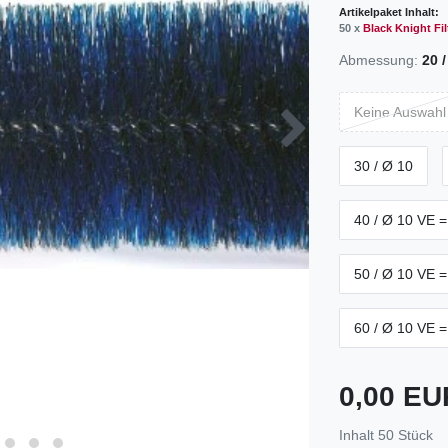
Artikelpaket Inhalt:
50 x
Black Knight Fi
Abmessung:
20 /
Keine Auswahl
30 / Ø 10
40 / Ø 10 VE =
50 / Ø 10 VE =
60 / Ø 10 VE =
0,00 E
Inhalt
50
Stück