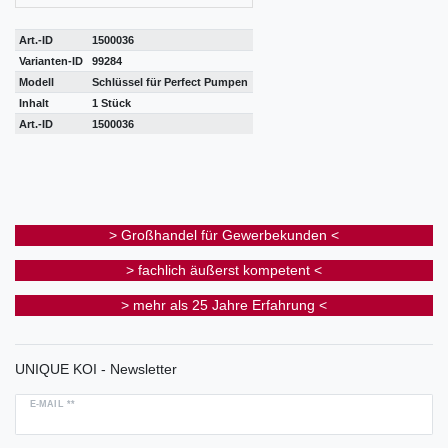
Art.-ID
1500036
Varianten-ID
99284
Modell
Schlüssel für Perfect Pumpen
Inhalt
1 Stück
Art.-ID
1500036
> Großhandel für Gewerbekunden <
> fachlich äußerst kompetent <
> mehr als 25 Jahre Erfahrung <
UNIQUE KOI - Newsletter
E-MAIL **