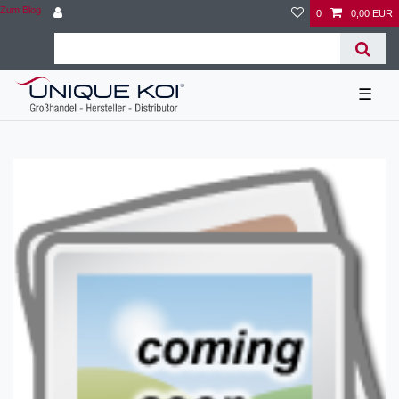
Zum Blog
0
0,00 EUR
☰