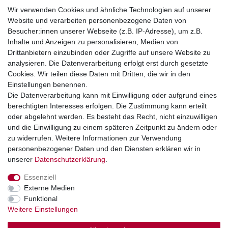
Impressum
Wir verwenden Cookies und ähnliche Technologien auf unserer
Website und verarbeiten personenbezogene Daten von
Telefonische Beratung und Unterstützung für Händler unter:
Besucher:innen unserer Webseite (z.B. IP-Adresse), um z.B.
Inhalte und Anzeigen zu personalisieren, Medien von
+49 2851 5895-0
Drittanbietern einzubinden oder Zugriffe auf unsere Website zu
Montag - Donnerstag: 08.00 - 16.30 Uhr
analysieren. Die Datenverarbeitung erfolgt erst durch gesetzte
Freitag: 08.00 - 16.00 Uhr
Cookies. Wir teilen diese Daten mit Dritten, die wir in den
Einstellungen benennen.
Wir sind ein Großhandel, bitte wenden Sie sich als
Die Datenverarbeitung kann mit Einwilligung oder aufgrund eines
Endkunde direkt an Ihren örtlichen Fachhändler. Vielen
berechtigten Interesses erfolgen. Die Zustimmung kann erteilt
Dank!
oder abgelehnt werden. Es besteht das Recht, nicht einzuwilligen
und die Einwilligung zu einem späteren Zeitpunkt zu ändern oder
zu widerrufen. Weitere Informationen zur Verwendung
personenbezogener Daten und den Diensten erklären wir in
Widerrufs­recht
Impressum
Daten­schutz­erklärung
unserer
Daten­schutz­erklärung
.
Essenziell
AGB
Kontakt
Externe Medien
Funktional
Weitere Einstellungen