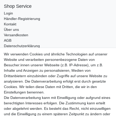
Shop Service
Login
Händler-Registrierung
Kontakt
Über uns
Versandkosten
AGB
Datenschutzerklärung
Impressum
Wir verwenden Cookies und ähnliche Technologien auf unserer
Website und verarbeiten personenbezogene Daten von
Telefonische Beratung und Unterstützung für Händler unter:
Besucher:innen unserer Webseite (z.B. IP-Adresse), um z.B.
Inhalte und Anzeigen zu personalisieren, Medien von
+49 2851 5895-0
Drittanbietern einzubinden oder Zugriffe auf unsere Website zu
Montag - Donnerstag: 08.00 - 16.30 Uhr
analysieren. Die Datenverarbeitung erfolgt erst durch gesetzte
Freitag: 08.00 - 16.00 Uhr
Cookies. Wir teilen diese Daten mit Dritten, die wir in den
Einstellungen benennen.
Wir sind ein Großhandel, bitte wenden Sie sich als
Die Datenverarbeitung kann mit Einwilligung oder aufgrund eines
Endkunde direkt an Ihren örtlichen Fachhändler. Vielen
berechtigten Interesses erfolgen. Die Zustimmung kann erteilt
Dank!
oder abgelehnt werden. Es besteht das Recht, nicht einzuwilligen
und die Einwilligung zu einem späteren Zeitpunkt zu ändern oder