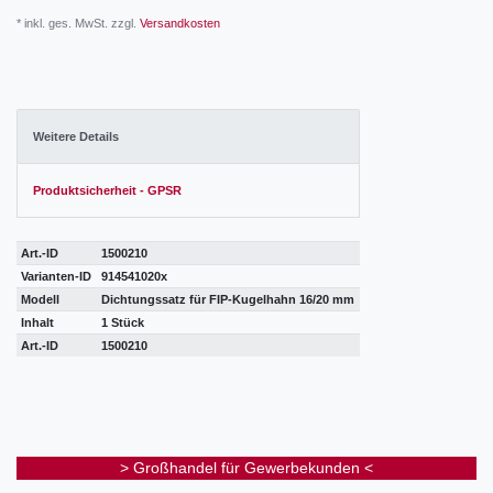
* inkl. ges. MwSt. zzgl.
Versandkosten
Weitere Details
Produktsicherheit - GPSR
Art.-ID
1500210
Varianten-ID
914541020x
Modell
Dichtungssatz für FIP-Kugelhahn 16/20 mm
Inhalt
1 Stück
Art.-ID
1500210
> Großhandel für Gewerbekunden <