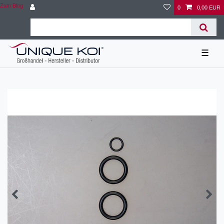
Zum Blog
0
0,00 EUR
☰