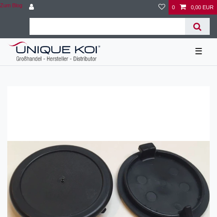
Zum Blog
0
0,00 EUR
☰