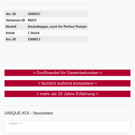
Art.-ID
1500017
Varianten-ID
99237
Modell
Deckelkappe, rund für Perfect Pumpe
Inhalt
1 Stück
Art.-ID
1500017
> Großhandel für Gewerbekunden <
> fachlich äußerst kompetent <
> mehr als 25 Jahre Erfahrung <
UNIQUE KOI - Newsletter
E-MAIL **