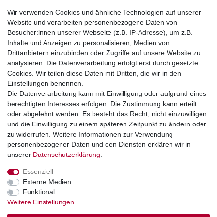
Impressum
Wir verwenden Cookies und ähnliche Technologien auf unserer
Website und verarbeiten personenbezogene Daten von
Telefonische Beratung und Unterstützung für Händler unter:
Besucher:innen unserer Webseite (z.B. IP-Adresse), um z.B.
Inhalte und Anzeigen zu personalisieren, Medien von
+49 2851 5895-0
Drittanbietern einzubinden oder Zugriffe auf unsere Website zu
Montag - Donnerstag: 08.00 - 16.30 Uhr
analysieren. Die Datenverarbeitung erfolgt erst durch gesetzte
Freitag: 08.00 - 16.00 Uhr
Cookies. Wir teilen diese Daten mit Dritten, die wir in den
Einstellungen benennen.
Wir sind ein Großhandel, bitte wenden Sie sich als
Die Datenverarbeitung kann mit Einwilligung oder aufgrund eines
Endkunde direkt an Ihren örtlichen Fachhändler. Vielen
berechtigten Interesses erfolgen. Die Zustimmung kann erteilt
Dank!
oder abgelehnt werden. Es besteht das Recht, nicht einzuwilligen
und die Einwilligung zu einem späteren Zeitpunkt zu ändern oder
zu widerrufen. Weitere Informationen zur Verwendung
personenbezogener Daten und den Diensten erklären wir in
Widerrufs­recht
Impressum
Daten­schutz­erklärung
unserer
Daten­schutz­erklärung
.
Essenziell
AGB
Kontakt
Externe Medien
Funktional
Weitere Einstellungen