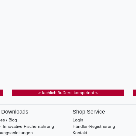
> fachlich äußerst kompetent <
& Downloads
Shop Service
les / Blog
Login
s - Innovative Fischernährung
Händler-Registrierung
nungsanleitungen
Kontakt