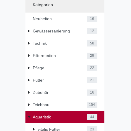
Kategorien
Neuheiten
16
Gewässersanierung
12
Technik
58
Filtermedien
29
Pflege
22
Futter
21
Zubehör
16
Teichbau
154
Aquaristik
44
vitalis Futter
23