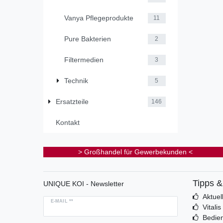
Vanya Pflegeprodukte
11
Pure Bakterien
2
Filtermedien
3
Technik
5
Ersatzteile
146
Kontakt
> Großhandel für Gewerbekunden <
Tipps 
UNIQUE KOI - Newsletter
Aktuel
E-MAIL **
Vitali
Bedie