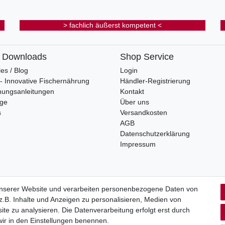
> fachlich äußerst kompetent <
& Downloads
Shop Service
les / Blog
Login
s - Innovative Fischernährung
Händler-Registrierung
nungsanleitungen
Kontakt
oge
Über uns
s
Versandkosten
AGB
Datenschutzerklärung
Impressum
unserer Website und verarbeiten personenbezogene Daten von
.B. Inhalte und Anzeigen zu personalisieren, Medien von
rrufs­recht
Impressum
Daten­schutz­erklärung
AGB
Kont
ite zu analysieren. Die Datenverarbeitung erfolgt erst durch
 wir in den Einstellungen benennen.