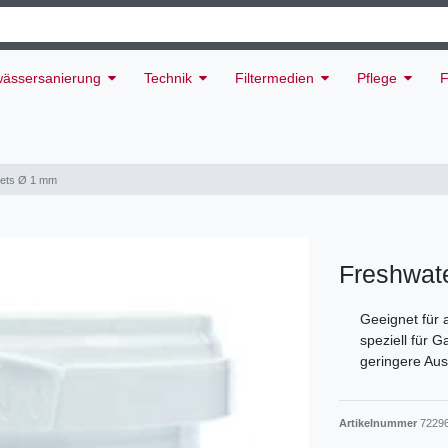
ässersanierung
Technik
Filtermedien
Pflege
F
lets Ø 1 mm
Freshwat
Geeignet für 
speziell für 
geringere Au
Artikelnummer
7229