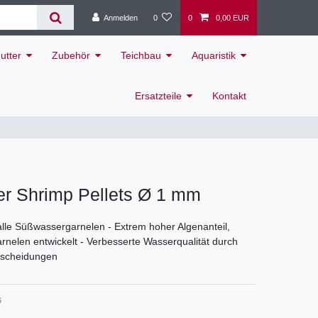
Anmelden
0
0
0,00 EUR
utter
Zubehör
Teichbau
Aquaristik
Ersatzteile
Kontakt
er Shrimp Pellets Ø 1 mm
alle Süßwassergarnelen - Extrem hoher Algenanteil,
Garnelen entwickelt - Verbesserte Wasserqualität durch
sscheidungen
6