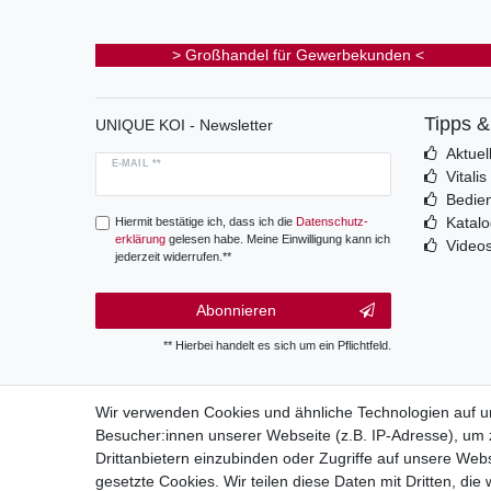
> Großhandel für Gewerbekunden <
Tipps 
UNIQUE KOI - Newsletter
Aktuel
E-MAIL **
Vitali
Bedie
Katal
Hiermit bestätige ich, dass ich die
Daten­schutz­
erklärung
gelesen habe. Meine Einwilligung kann ich
Video
jederzeit widerrufen.**
Abonnieren
** Hierbei handelt es sich um ein Pflichtfeld.
Wir verwenden Cookies und ähnliche Technologien auf 
Besucher:innen unserer Webseite (z.B. IP-Adresse), um z
Wide
Drittanbietern einzubinden oder Zugriffe auf unsere Webs
gesetzte Cookies. Wir teilen diese Daten mit Dritten, die