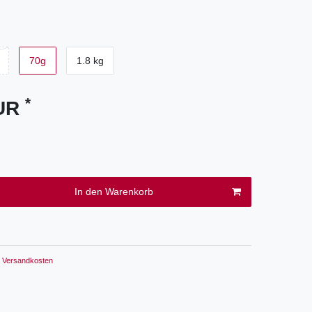
70g
1.8 kg
*
EUR
In den Warenkorb
Versandkosten