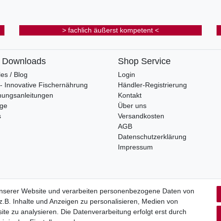
> fachlich äußerst kompetent <
& Downloads
Shop Service
les / Blog
Login
s - Innovative Fischernährung
Händler-Registrierung
nungsanleitungen
Kontakt
oge
Über uns
s
Versandkosten
AGB
Datenschutzerklärung
Impressum
unserer Website und verarbeiten personenbezogene Daten von
.B. Inhalte und Anzeigen zu personalisieren, Medien von
rrufs­recht
Impressum
Daten­schutz­erklärung
AGB
Kont
ite zu analysieren. Die Datenverarbeitung erfolgt erst durch