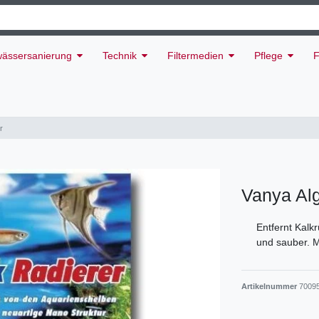
ässersanierung
Technik
Filtermedien
Pflege
F
r
Vanya Alg
Entfernt Kalk
und sauber. 
Artikelnummer
7009