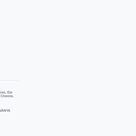
ben. Ein
e Chemie,
s VANYA