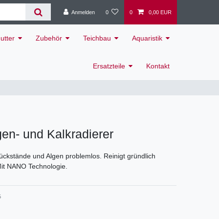
Anmelden
0
0
0,00 EUR
utter
Zubehör
Teichbau
Aquaristik
Ersatzteile
Kontakt
en- und Kalkradierer
rückstände und Algen problemlos. Reinigt gründlich
Mit NANO Technologie.
5