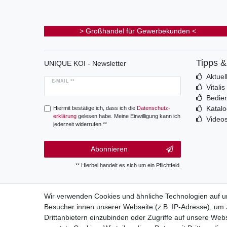
> Großhandel für Gewerbekunden <
Tipps 
UNIQUE KOI - Newsletter
Aktuel
E-MAIL **
Vitali
Bedie
Katal
Hiermit bestätige ich, dass ich die
Daten­schutz­
erklärung
gelesen habe. Meine Einwilligung kann ich
Video
jederzeit widerrufen.**
Abonnieren
** Hierbei handelt es sich um ein Pflichtfeld.
Wir verwenden Cookies und ähnliche Technologien auf 
Besucher:innen unserer Webseite (z.B. IP-Adresse), um z
Wide
Drittanbietern einzubinden oder Zugriffe auf unsere Webs